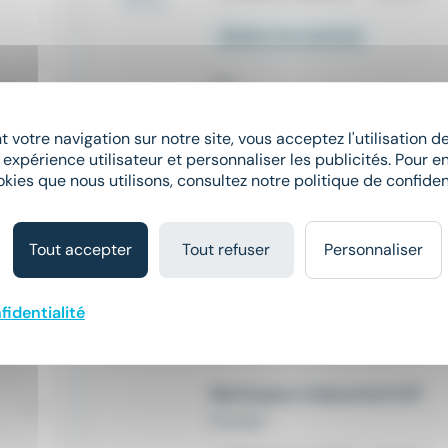
Salaire non précisé
Hier
 votre navigation sur notre site, vous acceptez l'utilisation 
Nettoyeur industriel H/F
 expérience utilisateur et personnaliser les publicités. Pour en
okies que nous utilisons, consultez notre politique de confident
Proman
place
Gravelines (59)
Intérim
Tout accepter
Tout refuser
Personnaliser
Salaire non précisé
fidentialité
Il y a 22 jours
Nettoyeur industriel H/F
Proman