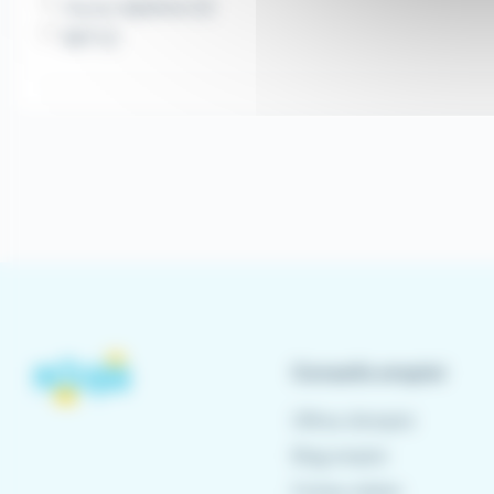
Aucun diplôme (2)
BEP (1)
Conseils emploi
Offres d'emploi
Blog emploi
Fiches métier