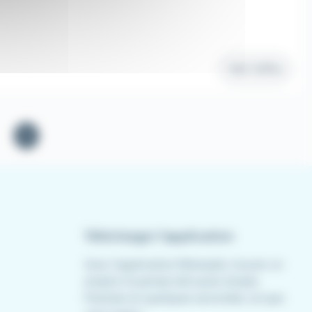
Voir l'offre
1
Télécharger l'application
Avec l'application Meteojob, trouver un
emploi n'a jamais été aussi simple.
Postulez en quelques secondes, où que