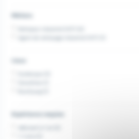
Métiers
Nettoyeur industriel (H/F) (4)
Agent de nettoyage industriel (H/F) (1)
Lieux
Dunkerque (3)
Gravelines (1)
Bourbourg (1)
Expérience requise
débutant à 1 an (4)
1-2 ans (2)