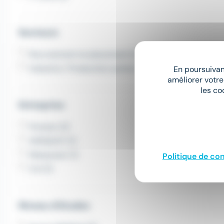
Secteurs
Recrutement et placement (3)
Industrie / Production autres (2)
En poursuivant
améliorer votre
les co
Entreprise
Proman (2)
ADEQUAT (1)
Manpower (1)
Politique de con
Crit (1)
Niveau d'études