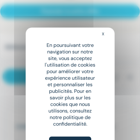
Postuler à cette offre
X
Masquer le bandeau
En poursuivant votre
Référence :
AD1188AS
navigation sur notre
site, vous acceptez
l'utilisation de cookies
pour améliorer votre
Postuler
Sauveg
Pa
expérience utilisateur
et personnaliser les
publicités. Pour en
Recommandé pour vous
savoir plus sur les
cookies que nous
utilisons, consultez
notre politique de
Expert-Comptable
confidentialité.
Mémorialiste - Lorient - F/H
Le CabRH