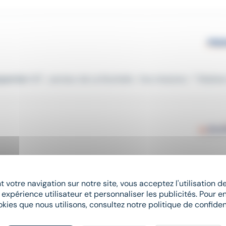
pentier
H/F , secteur de La Rochelle : Vos missions : * Réaliser 
 votre navigation sur notre site, vous acceptez l'utilisation 
pour intervenir sur des travaux de fabrication, d'assemblage
 expérience utilisateur et personnaliser les publicités. Pour en
okies que nous utilisons, consultez notre politique de confident