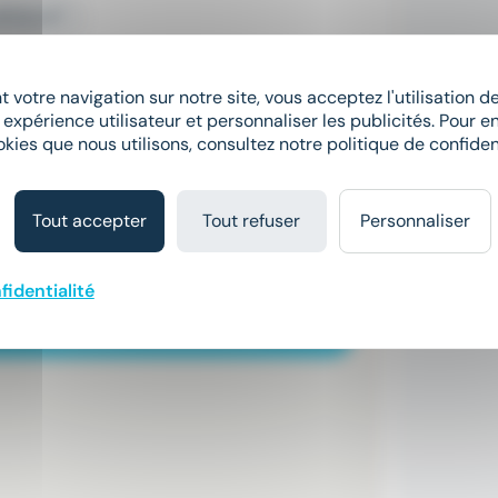
 ADEQUAT
 votre navigation sur notre site, vous acceptez l'utilisation 
 expérience utilisateur et personnaliser les publicités. Pour en
okies que nous utilisons, consultez notre politique de confident
Tout accepter
Tout refuser
Personnaliser
fidentialité
Postuler à cette offre