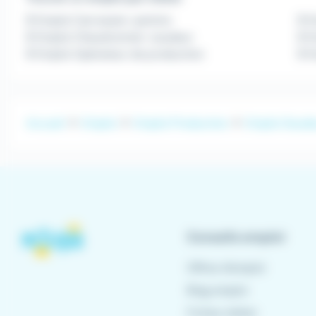
Emploi Carrossier-peintre
E
Emploi Chaudronnier-soudeur
Em
Emploi Opérateur de production
E
Accueil
Emploi
Emploi Production
Emploi Soude
Conseils emploi
Offres d'emploi
Blog emploi
Fiches métier