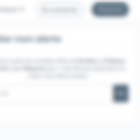
uteurs
S'inscrire
Se connecter
éer mon alerte
vez toutes les nouvelles offres de
Soudeur
à
Château-
tier-sur-Mayenne
par e-mail dès leur publication en
créant votre alerte emploi !
OK