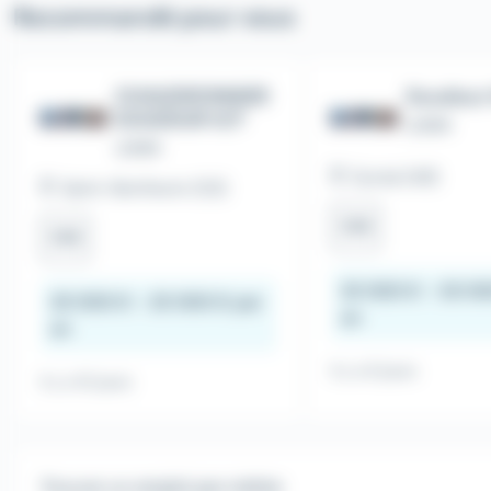
Recommandé pour vous
CHAUDRONNIER
Soudeur
SOUDEUR H/F
UIMM
UIMM
Durtal (49)
Saint-Berthevin (53)
CDI
CDI
25 000 € - 30 00
20 000 € - 25 000 € par
an
an
Il y a 8 jours
Il y a 10 jours
Trouver un emploi par métier