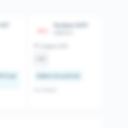
 H/F
Soudeur (h/f)
ADECCO
Congrier (53)
CDI
0 € par
Salaire non précisé
Il y a 8 jours