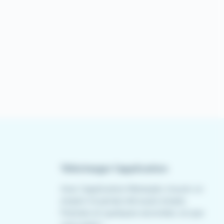
Télécharger l'application
Avec l'application Meteojob, trouver un
emploi n'a jamais été aussi simple.
Postulez en quelques secondes, où que