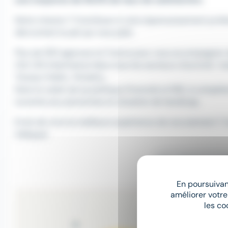
Notre mission ? Contribuer à votre épanouissement profe
décrochant le job qui vous plaît.
Plus de 350 agences en France pour vous accompagner da
CDI, CDI Intérimaire) dans tous les secteurs d'activité : I
Travaux Public, Tertiaire...
Dans le cadre de sa politique Diversité et RSE, à compét
ouvertes aux personnes en situation de handicap.
Envie de vivre la meilleure expérience de recrutement ? 
Adéquat.
Plus d'infos sur
En poursuivant
améliorer votre
les co