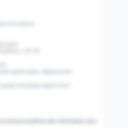
ques à la soudure
gés payés
x bénéfices + CET 5%
ion,
gement, garde enfant, déplacement).
secteur de l'emploi depuis 3 ans !
 recrutement préférée des intérimaires avec