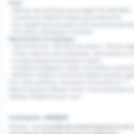
Profil :
- Maîtriser des techniques de soudage (TIG, MIG/ MAG)
- Connaître les différents métaux, gaz et électricité
- Etre capable de lire les plans et les documents spécifi
- Etre habile, méthodique et minutieux
Rémunération et avantages :
- Taux horaire fixe + 10% de fin de mission + 10% de con
- Primes collective et/ou individuelle + participation au
- Acompte de paye à la semaine si besoin,
- Possibilité d'intégration rapide, de formation et d'évolut
- Bénéficier d'aides et de services dédiés (mutuelle, lo
Pour toutes questions, vous pouvez nous joindre au ***.
Rejoins le groupe Adéquat, l'acteur le plus dynamique du 
Adéquat, Simplement pour vous !
L'entreprise : ADEQUAT
Adéquat, c'est
la société de travail temporaire et de
une moyenne de 94,5% de taux de satisfaction.