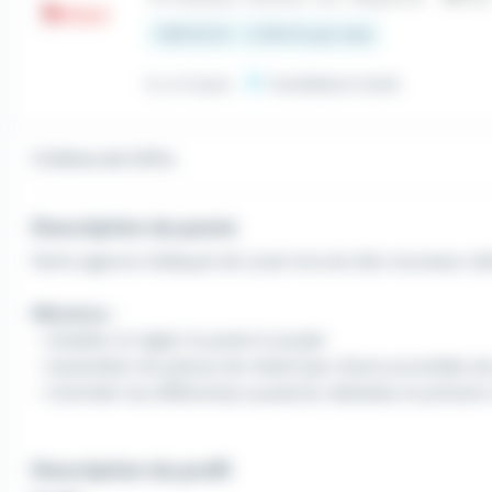
1 867,02 € - 2 250 € par mois
Il y a 5 jours
Candidature facile
Critères de l'offre
Description du poste
Notre agence Adéquat de Laval recrute des nouveaux tal
Missions :
- Installer et régler le poste à souder
- Assembler les pièces de métal (par divers procédés d
- Contrôler les différentes soudures réalisées et préveni
Description du profil