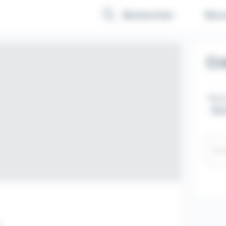
Recr
Rechercher
Cr
Rece
Gon