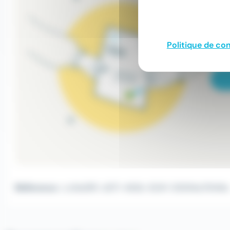
Politique de con
Référence :
cc1bd3f5-d371-462b-824f-03094a78146e