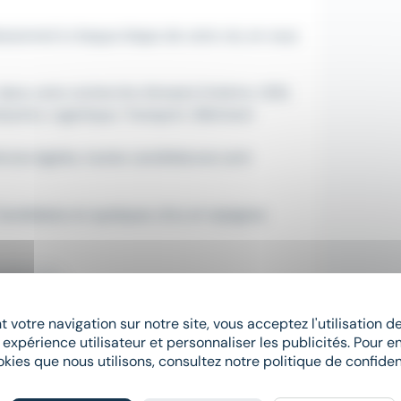
ssionnel à chaque étape de votre vie, en vous
ns votre recherche d'emploi (intérim, CDD,
ndustrie, Logistique, Transport, Bâtiment
ences égales, toutes candidatures sont
Candidatez en quelques clics et rejoignez
 ADEQUAT
 votre navigation sur notre site, vous acceptez l'utilisation 
 expérience utilisateur et personnaliser les publicités. Pour en
okies que nous utilisons, consultez notre politique de confident