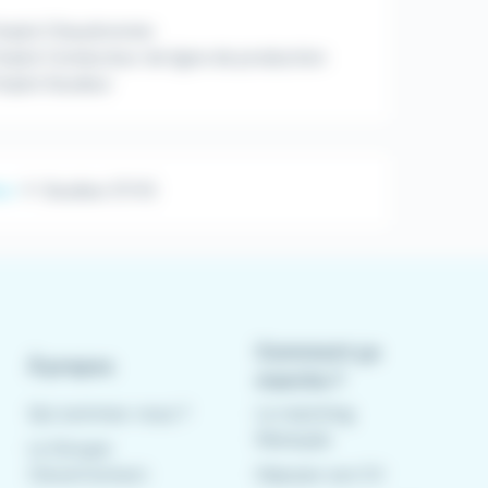
mploi Chaudronnier
ploi Conducteur de ligne de production
mploi Soudeur
ur
Soudeur (F/H)
Comment ça
À propos
marche ?
Qui sommes-nous ?
Le matching
Meteojob
Le Groupe
CleverConnect
Déposer son CV