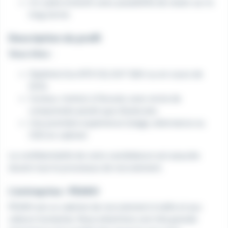
Un cadre évolutif, avec possibilité de rester sur le
long terme
Description du profil
Vous êtes :
Diplômé d'un BTS CG, DUT GEA ou en cours de
DCG.
Curieux, motivé, à l'écoute, avec envie de
comprendre plutôt que d'exécuter.
Une première expérience (stage, alternance ou
CDI) en cabinet
La confidentialité de votre candidature est assurée
durant tout le processus de recrutement.
L'entreprise : PEAKH
PEAKH est un cabinet de recrutement à taille et aux
valeurs humaines. Nous attachons une très grande