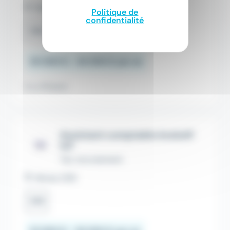
Nîmes (30)
Politique de
confidentialité
CDI
30 000 € - 36 000 € par an
Il y a 19 jours
Assistant comptable évolutif
h/f
Tac recrutement
Nîmes (30)
CDI