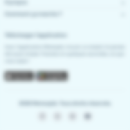
À propos
Comment ça marche ?
Télécharger l'application
Avec l'application Meteojob, trouver un emploi n'a jamais
été aussi simple. Postulez en quelques secondes, où que
vous soyez !
App store
Play store
2026 Meteojob. Tous droits réservés.
Facebook
X - anciennement Twitter
LinkedIn
Youtube