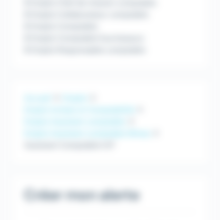
Emploi Chef de mission comptable
Emploi Collaborateur comptable
Emploi Comptable
Emploi Comptable fournisseurs
Emploi Responsable comptable
Accueil
Emploi
Emploi Achats et Comptabilité
Emploi Assistant comptable
Emploi Assistant comptable Nîmes
Assistant Comptable H/F
Créer mon alerte