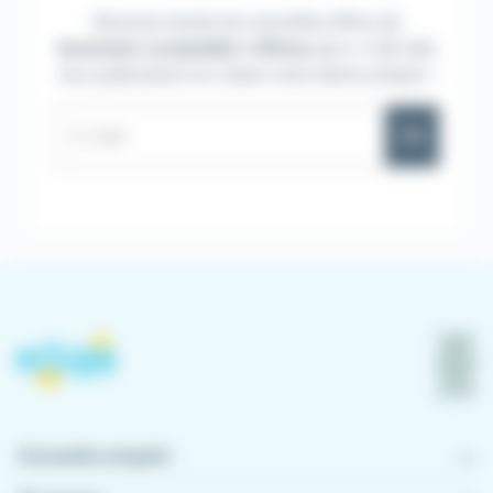
Recevez toutes les nouvelles offres de
Assistant comptable
à
Nîmes
par e-mail dès
leur publication en créant votre alerte emploi !
OK
Conseils emploi