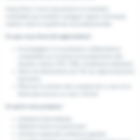
Aujourd'hui, il ouvre ses portes à un Assistant
comptable qui souhaite conjuguer rigueur technique,
relation client et qualité de vie professionnelle.
Ce que vous ferez (et apprendrez) :
Accompagner un ou plusieurs collaborateurs
comptables sur la tenue et la préparation des
dossiers clients (TPE / PME / professions libérales)
Gérer les déclarations de TVA, les rapprochements
bancaires
Effectuer la révision des comptes (et si vous ne le
faites pas encore, on vous y forme)
Ce qu'on vous propose :
Ambiance bienveillante
Matériel récent et performant
Horaires respectés, ambiance apaisée