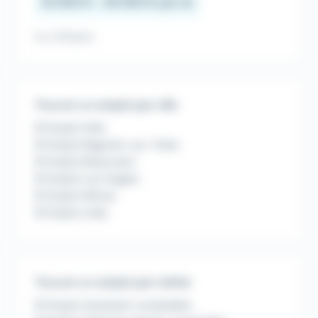
22 000 € - 26 000 € par an
Il y a 19 jours
Trouver un emploi par ville
Emploi Alès
Emploi Bagnols-sur-Cèze
Emploi Beaucaire
Emploi Les Angles
Emploi Nîmes
Emploi Uzès
Trouver un emploi par métier
Emploi Assistant comptable