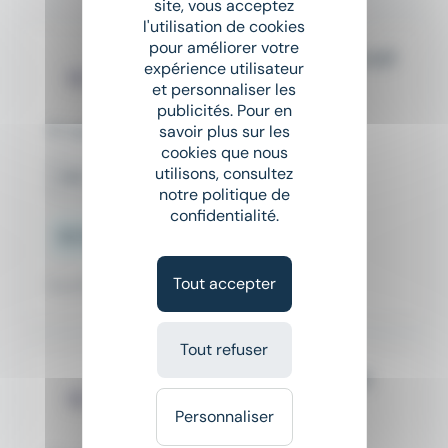
site, vous acceptez
l'utilisation de cookies
pour améliorer votre
Expert-comptable stagiaire h/f
expérience utilisateur
Tac recrutement
et personnaliser les
publicités. Pour en
savoir plus sur les
Nîmes (30)
cookies que nous
utilisons, consultez
CDI
notre politique de
confidentialité.
35 000 € - 45 000 € par an
Tout accepter
Il y a 17 jours
Tout refuser
Responsable de dossiers BIC
h/f
Personnaliser
Tac recrutement