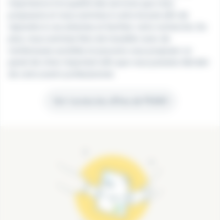
importance à la qualité des services que nous
proposons et nous sommes à votre écoute afin de
répondre à vos attentes et faciliter votre recherche. De
plus, nous sommes fiers de travailler avec de
nombreuses sociétés et pouvons vous proposer un
panel de choix important afin que vous puissiez décider
de votre avenir professionnel.
Voir toutes les offres de PEAKH