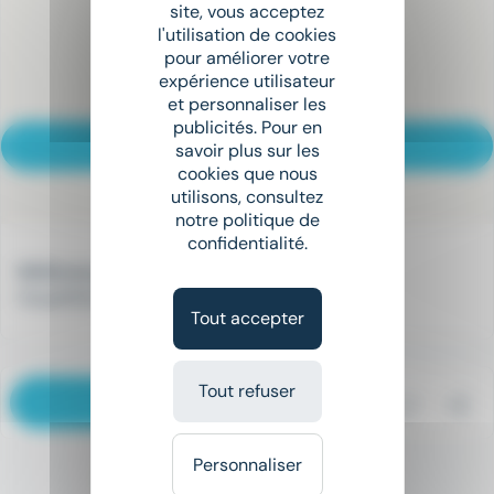
site, vous acceptez
l'utilisation de cookies
pour améliorer votre
expérience utilisateur
et personnaliser les
publicités. Pour en
Postuler à cette offre
savoir plus sur les
cookies que nous
utilisons, consultez
notre politique de
confidentialité.
Référence :
e0d27552-89cb-45be-a3ad-
81aa6f182925
Tout accepter
Tout refuser
Postuler
Sauve
Pa
Personnaliser
Recommandé pour vous