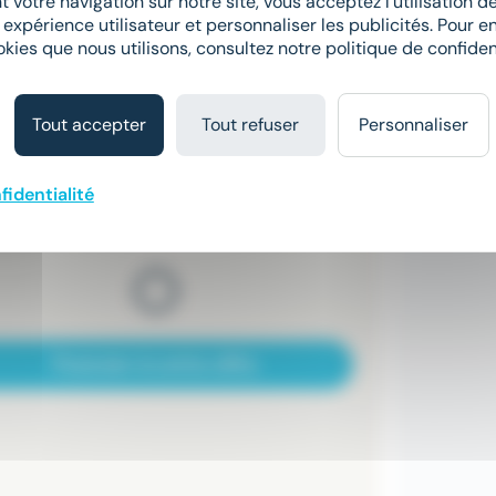
 votre navigation sur notre site, vous acceptez l'utilisation 
 expérience utilisateur et personnaliser les publicités. Pour en
okies que nous utilisons, consultez notre politique de confident
 ADEQUAT
Tout accepter
Tout refuser
Personnaliser
fidentialité
Postuler à cette offre