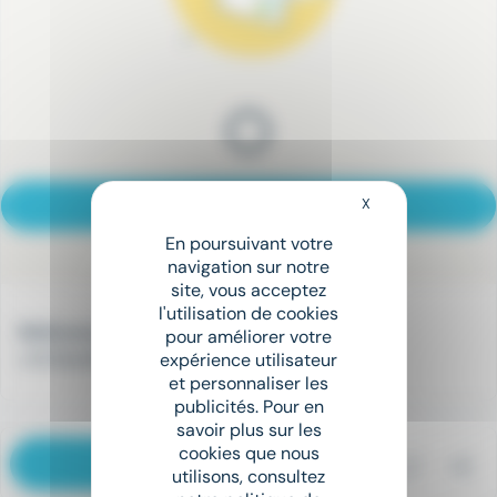
Postuler à cette offre
X
Masquer le bandeau
En poursuivant votre
navigation sur notre
site, vous acceptez
l'utilisation de cookies
Référence :
a2754305-354d-434e-88d8-
pour améliorer votre
c253ded64062
expérience utilisateur
et personnaliser les
publicités. Pour en
savoir plus sur les
cookies que nous
Postuler
Sauveg
Pa
utilisons, consultez