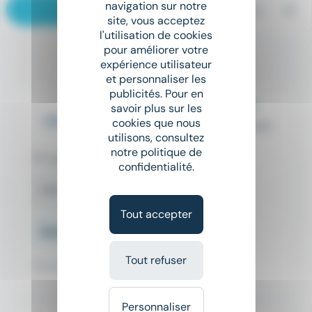
navigation sur notre
Postuler
Sauveg
Pa
site, vous acceptez
l'utilisation de cookies
pour améliorer votre
Recommandé pour vous
expérience utilisateur
et personnaliser les
publicités. Pour en
Plombier - Chauffagiste F/H
savoir plus sur les
cookies que nous
HABITAT ENERGIES RENOUVELABLES
utilisons, consultez
notre politique de
Saint-Brieuc (22)
confidentialité.
CDI
Tout accepter
Salaire non précisé
Tout refuser
Il y a 8 jours
Personnaliser