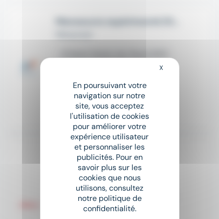
Manoeuvre expérimenté (H/F)
Manpower
place
Saint-Denis-du-Payré (85)
X
Masquer le bandeau
Intérim
En poursuivant votre
Salaire non précisé
navigation sur notre
site, vous acceptez
l'utilisation de cookies
Il y a 14 jours
pour améliorer votre
expérience utilisateur
et personnaliser les
Nouveau
sunny
publicités. Pour en
Manoeuvre TP (h/f)
savoir plus sur les
ADECCO
cookies que nous
utilisons, consultez
place
Aubigny-Les Clouzeaux (85)
notre politique de
confidentialité.
Intérim