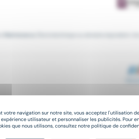
en
Maintenance
, Électrotechnique ou domaine équivalent. Un
-
Maintenance
préventive et curative sur matériels de levage e
 votre navigation sur notre site, vous acceptez l'utilisation 
 expérience utilisateur et personnaliser les publicités. Pour en
okies que nous utilisons, consultez notre politique de confident
TI-TECHNIQUE H/F