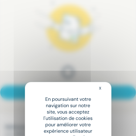
X
Masquer le bandeau
Postuler à cette offre
En poursuivant votre
navigation sur notre
site, vous acceptez
l'utilisation de cookies
pour améliorer votre
Référence :
bwpxqlcalppbq0911o?
expérience utilisateur
src=M%C3%A9t%C3%A9oJob