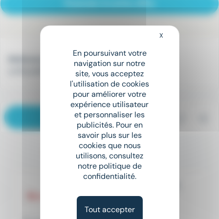
Postuler à cette offre
X
Masquer le bandeau
En poursuivant votre
Référence :
d9d3f321-ff67-436a-904d-
navigation sur notre
ecf6ca469d75
site, vous acceptez
l'utilisation de cookies
pour améliorer votre
expérience utilisateur
et personnaliser les
Postuler
Sauveg
Pa
publicités. Pour en
savoir plus sur les
cookies que nous
Recommandé pour vous
utilisons, consultez
notre politique de
confidentialité.
Conducteur de machine H/F
ADEQUAT
Tout accepter