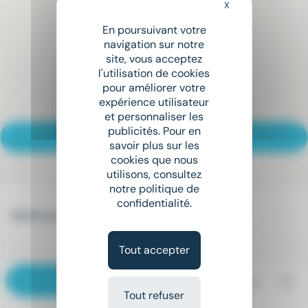
X
Masquer le bandeau
En poursuivant votre
navigation sur notre
site, vous acceptez
l'utilisation de cookies
pour améliorer votre
expérience utilisateur
et personnaliser les
publicités. Pour en
Postuler à cette offre
savoir plus sur les
cookies que nous
utilisons, consultez
notre politique de
confidentialité.
Référence :
2102346
Tout accepter
Postuler
Sauve
Pa
Tout refuser