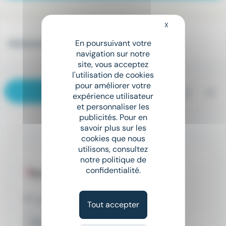
X
Masquer le bandeau
En poursuivant votre
Référence :
AD5184KU
navigation sur notre
site, vous acceptez
l'utilisation de cookies
pour améliorer votre
Postuler
Sauveg
Pa
expérience utilisateur
et personnaliser les
publicités. Pour en
Recommandé pour vous
savoir plus sur les
cookies que nous
utilisons, consultez
notre politique de
BOULANGER (H/F)
confidentialité.
DELTA INTERIM
Eschau (67)
Tout accepter
CDI