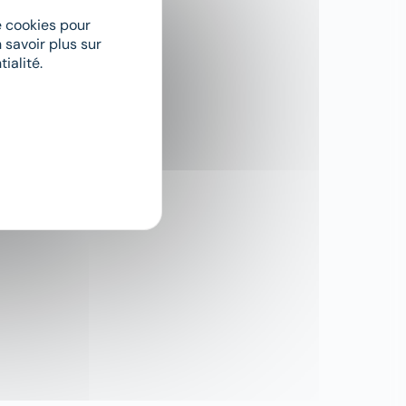
de cookies pour
 savoir plus sur
ialité.