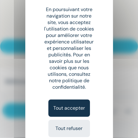
En poursuivant votre
navigation sur notre
site, vous acceptez
l'utilisation de cookies
pour améliorer votre
expérience utilisateur
Postuler à cette offre
et personnaliser les
publicités. Pour en
savoir plus sur les
cookies que nous
utilisons, consultez
notre politique de
Référence :
1910977
confidentialité.
Tout accepter
Postuler
Sauve
P
Tout refuser
Recommandé pour vous