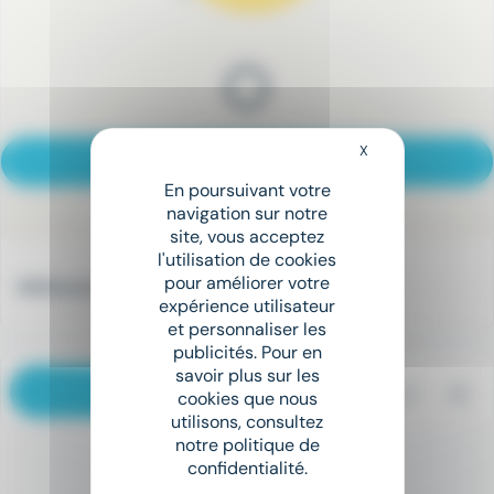
X
Masquer le bandeau
Postuler à cette offre
En poursuivant votre
navigation sur notre
site, vous acceptez
l'utilisation de cookies
pour améliorer votre
Référence :
teamtailor-7121886-1809206
expérience utilisateur
et personnaliser les
publicités. Pour en
savoir plus sur les
Postuler
Sauveg
Pa
cookies que nous
utilisons, consultez
notre politique de
Recommandé pour vous
confidentialité.