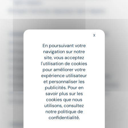
Saint-Nazaire
Emploi Technicien réparateur Saint-Nazaire
L'emploi par métier dans le domaine Industrie
X
Masquer le bandeau
Emploi Peintre au pistolet
En poursuivant votre
navigation sur notre
Emploi Peintre industriel
site, vous acceptez
Emploi Technicien d'atelier
l'utilisation de cookies
Emploi Technicien de maintenance
pour améliorer votre
expérience utilisateur
Emploi Technicien de maintenance industrielle
et personnaliser les
Emploi Technicien de Maintenance Multitechnique
publicités. Pour en
Emploi Technicien de maintenance polyvalent
savoir plus sur les
cookies que nous
Emploi Technicien réparateur
utilisons, consultez
notre politique de
confidentialité.
L'emploi par ville en Pays de la Loire