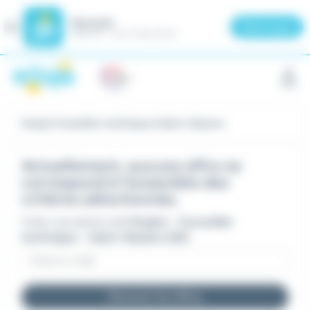
Meteojob
Fermer
×
Télécharger
GRATUIT - Sur le Play Store
Panneau de gestion des cookies
Emploi Conseiller technique à Saint-Nazaire
Actuellement, aucune offre ne
correspond à l'ensemble des
critères sélectionnés.
Créer une alerte mail
Emploi - Conseiller
technique - Saint-Nazaire (44)
Recevoir les offres