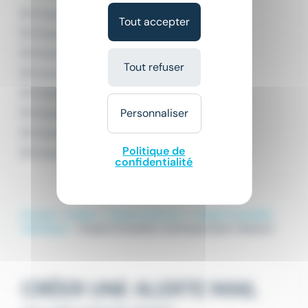
Emploi Angers
Tout accepter
Emploi Cholet
Emploi La Roche-sur-Yon
Tout refuser
Emploi Laval
Emploi Le Mans
Personnaliser
Emploi Nantes
Emploi Saint-Herblain
Politique de
Emploi Saint-Nazaire
confidentialité
Accueil
Emploi
Emploi Industrie
Emploi Conseiller
technique
Emploi Conseiller technique Saint-Nazaire
CRÉER UNE ALERTE MAIL