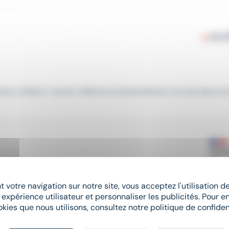
urs médico-social, médical et paramédical, recrute des surv
 votre navigation sur notre site, vous acceptez l'utilisation 
, le
surveillant
de travaux évolue en autonomie sur des petits
 expérience utilisateur et personnaliser les publicités. Pour en
okies que nous utilisons, consultez notre politique de confident