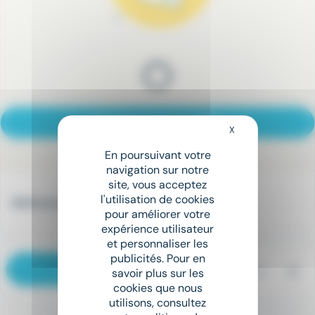
Postuler à cette offre
X
Masquer le bandeau
En poursuivant votre
navigation sur notre
site, vous acceptez
l'utilisation de cookies
Référence :
4133110
pour améliorer votre
expérience utilisateur
et personnaliser les
publicités. Pour en
Postuler
Sauveg
Pa
savoir plus sur les
cookies que nous
utilisons, consultez