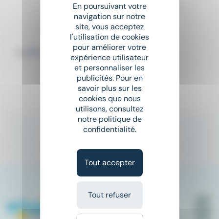
Programmeur/se CFAO 3 axes - Junior - Aix-en-Provence
En poursuivant votre
navigation sur notre
Groupe Talents Handicap
site, vous acceptez
l'utilisation de cookies
place
Bouches-du-Rhône (13)
pour améliorer votre
CDI
expérience utilisateur
et personnaliser les
Salaire non précisé
publicités. Pour en
savoir plus sur les
cookies que nous
Il y a 15 jours
utilisons, consultez
notre politique de
confidentialité.
1
Tout accepter
Tout refuser