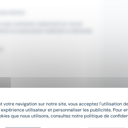
nservatoires
on sous contrainte, notamment en cas de
ement sur prescription médicale ou demande
re
 votre navigation sur notre site, vous acceptez l'utilisation 
ofessionnelle et l'éthique en vigueur,
 expérience utilisateur et personnaliser les publicités. Pour en
okies que nous utilisons, consultez notre politique de confident