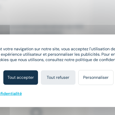
.
l et paramédical pluridisciplinaire de 2000
ridisciplinaires de la population.
2m2 en location non meublés.
 votre navigation sur notre site, vous acceptez l'utilisation 
 expérience utilisateur et personnaliser les publicités. Pour en
ato de l'Emploi
okies que nous utilisons, consultez notre politique de confident
Tout accepter
Tout refuser
Personnaliser
fidentialité