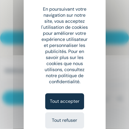
En poursuivant votre
navigation sur notre
site, vous acceptez
l'utilisation de cookies
pour améliorer votre
Postuler à cette offre
expérience utilisateur
et personnaliser les
publicités. Pour en
savoir plus sur les
cookies que nous
utilisons, consultez
Référence :
M-TP-I-95
notre politique de
confidentialité.
Postuler
Sauveg
Pa
Tout accepter
Recommandé pour vous
Tout refuser