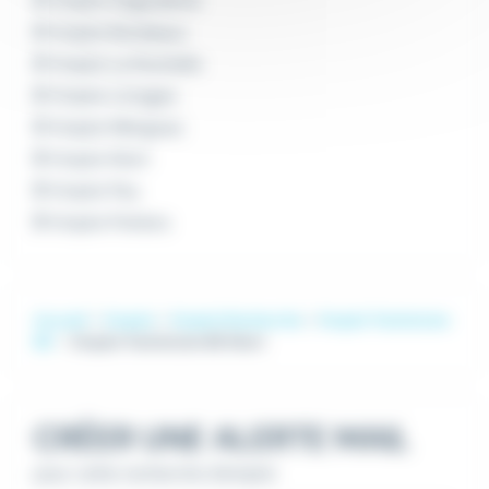
Emploi Angoulême
Emploi Bordeaux
Emploi La Rochelle
Emploi Limoges
Emploi Mérignac
Emploi Niort
Emploi Pau
Emploi Poitiers
Accueil
Emploi
Emploi Recherche
Emploi Technicien
BE
Emploi Technicien BE Niort
CRÉER UNE ALERTE MAIL
pour cette recherche d'emploi