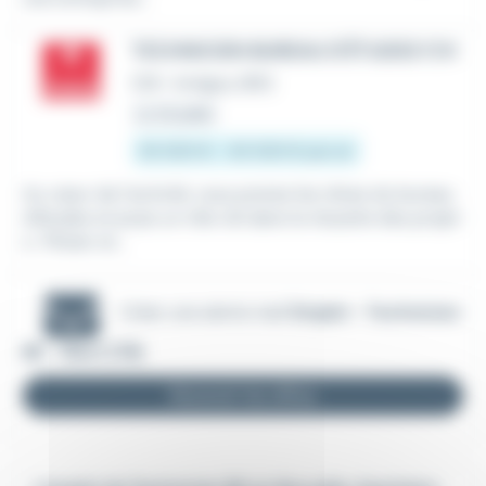
TECHNICIEN BUREAU D'ÉTUDES F/H
CDI
•
Antigny (85)
Le 23 juillet
35 000 € - 40 000 € par an
Au cœur de l'activité, vous prenez les rênes du bureau
d'études et jouez un rôle clé dans la réussite des projet
s : Piloter et...
Créer une alerte mail
Emploi - Technicien
BE - Niort (79)
Recevoir les offres