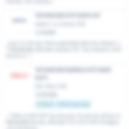
mentiel. Vos missions...
TECHNICIEN D'ETUDES H/F
Intérim
•
La Crèche (79)
Le 31 juillet
...pour l'un de ses clients spécialisé dans les réseaux, u
n
Technicien
d'études réseaux H/F. Vos missions consi
steront à : *...
TECHNICIEN BUREAU D'ETUDES
(H/F)
CDI
•
Niort (79)
Le 28 juillet
2 550 € - 3 150 € par mois
...! Adecco Niort BTP recrute pour l'un de ses clients un
Technicien
Bureau d'Études CVC (H/F) afin d'intégrer
une entreprise...