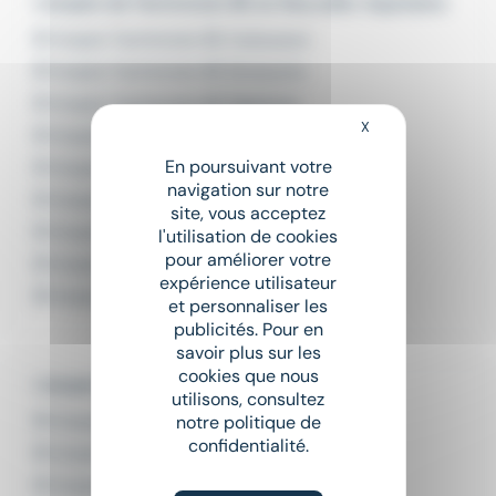
L'emploi de Technicien BE en Nouvelle-Aquitaine
Emploi Technicien BE Aubusson
Emploi Technicien BE Bressuire
Emploi Technicien BE Égletons
X
Masquer le bandeau
Emploi Technicien BE La Crèche
En poursuivant votre
Emploi Technicien BE La Rochelle
navigation sur notre
Emploi Technicien BE Le Haillan
site, vous acceptez
Emploi Technicien BE Limoges
l'utilisation de cookies
pour améliorer votre
Emploi Technicien BE Périgny
expérience utilisateur
Emploi Technicien BE Pessac
et personnaliser les
publicités. Pour en
savoir plus sur les
cookies que nous
L'emploi par métier à Niort
utilisons, consultez
Emploi Ingénieur études de prix Niort
notre politique de
confidentialité.
Emploi Responsable études de prix Niort
Emploi Technicien bâtiment Niort