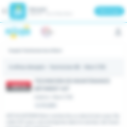
Meteojob
Fermer
×
Télécharger
GRATUIT - Sur le Play Store
Panneau de gestion des cookies
Emploi Technicien be à Niort
4 offres d'emploi
- Technicien BE - Niort (79)
TECHNICIEN DE MAINTENANCE
BÂTIMENT H/F
Intérim
•
Niort (79)
Le 24 juillet
ARTUS INTERIM Niort recherche un electricien avec Na
celle H/F pour une entreprise dans le secteur de l'even