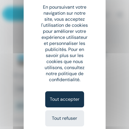
En poursuivant votre
navigation sur notre
Postuler
Sauveg
Pa
site, vous acceptez
l'utilisation de cookies
pour améliorer votre
Recommandé pour vous
expérience utilisateur
et personnaliser les
publicités. Pour en
Mandataire immobilier (H/F)
savoir plus sur les
cookies que nous
MAXIHOME
utilisons, consultez
notre politique de
Grenoble (38)
confidentialité.
Indépendant / Franchisé
Tout accepter
40 000 € - 180 000 € par an
Tout refuser
Il y a 10 jours