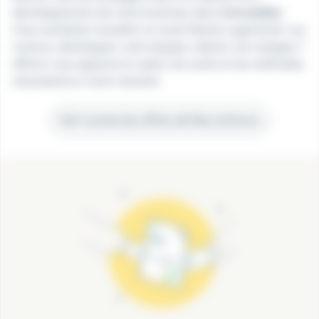
développement de votre business dans l
immobilier
.
Vous souhaitez travailler en toute liberté, augmenter vos
revenus, développer votre équipe, réduire vos charges ?
efficity vous apporte le cadre, les outils et les méthodes
nécessaires à votre réussite.
Voir toutes les offres de Recrutimmo