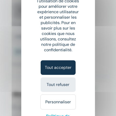
l'utilisation de cookies
Conseiller immobilier H/F
pour améliorer votre
R
expérience utilisateur
Recrutimmo
et personnaliser les
publicités. Pour en
Lorient (56)
savoir plus sur les
cookies que nous
Indépendant / Franchisé
utilisons, consultez
notre politique de
confidentialité.
30 000 € - 80 000 € par an
Il y a 6 jours
Tout accepter
Tout refuser
Commercial automobile H/F
Biwiz
Personnaliser
Lorient (56)