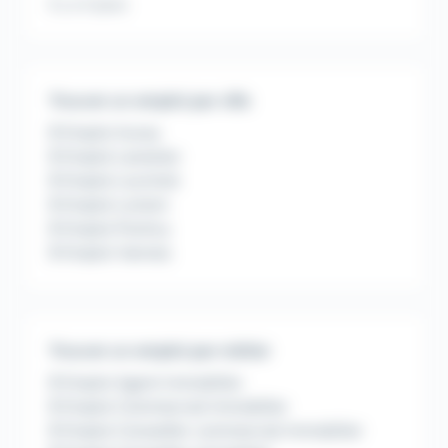
Il y a 4 jours
Trouver un emploi par ville
Emploi Auray
Emploi Lanester
Emploi Locminé
Emploi Lorient
Emploi Pontivy
Emploi Vannes
Trouver un emploi par métier
Emploi Agent immobilier
Emploi Commercial immobilier
Emploi Conseiller commercial immobilier