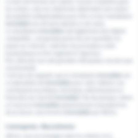
Le sens de lhumain est capital : écoute, empathie, goût
du contact, sens du relationnel, diplomatie sont autant
de qualités indispensables pour être un bon mandataire
immobilier
lors de lacte dachat ou de vente.
Le mandataire
immobilier
doit également être digital
compatible , une grande partie de son quotidien se
passe sur internet, maîtriser les principaux outils
bureautiques et être organisé et rigoureux.
Être véhiculé, hors des grandes métropoles, est plus que
recommandé.
Il est bon de rappeler que le mandataire
immobilier
est
un spécialiste de l
immobilier
pour cela il détient une
connaissance juridique, technique, administrative et
financière du marché
immobilier
. Pas de panique, même
un novice en
immobilier
passionné par la perspective
de se lancer, sera formé à l
immobilier
par efficity
L'entreprise : Recrutimmo
efficity vous accompagne dans la création et le