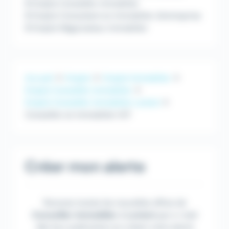
Emploi Conseiller immobilier
Emploi Consultant en immobilier d'entreprise
Emploi Négociateur immobilier
Accueil
Emploi
Emploi Immobilier
Emploi Conseiller immobilier
Emploi Conseiller immobilier Lorient
Conseiller en immobilier H/F
Créer mon alerte
Recevez toutes les nouvelles offres de
Conseiller immobilier
à
Lorient
par e-mail
dès leur publication en créant votre alerte