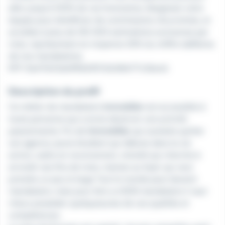
aller jusqu'à 100% de vos honoraires, élargissez votre
équipe pour bénéficier de commissions récurrentes, et
accédez à plus de 130 000 estimations exclusives par
mois, représentant en moyenne 30% du chiffre daffaires
de nos mandataires.
RFP: 8a47b02de1f61b0f07a5d9e177c2becb
Description du profil
Ce métier de mandataire
immobilier
est accessible à
toute personne qui a envie dexercer une activité
passionnante. Pro de l
immobilier
qui souhaite quitter
son agence, jeune étudiant qui débute dans la vie
active, cadre en reconversion, retraité qui cherche à
arrondir ses fins de mois, maman au foyer qui veut
prendre un peu le large Tout le monde peut devenir
mandataire, mais pour être un BON mandataire il vaut
mieux posséder quelquesunes de ces qualités et
compétences.