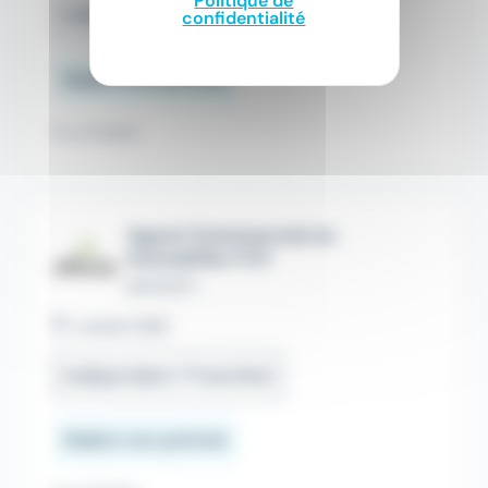
Politique de
Indépendant / Franchisé
confidentialité
Salaire non précisé
Il y a 5 jours
Agent Commercial en
Immobilier F/H
EFFICITY
Lorient (56)
Indépendant / Franchisé
Salaire non précisé