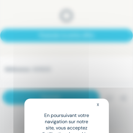
Postuler à cette offre
Référence :
8018231
Postuler
Sauveg
Pa
X
Masquer le bandeau
En poursuivant votre
Recommandé pour vous
navigation sur notre
site, vous acceptez