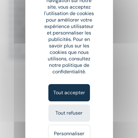
navigation sur notre
3D PLUS
site, vous acceptez
3DECOUPE SARL
l'utilisation de cookies
3G TP
pour améliorer votre
3IFA
expérience utilisateur
3L INVEST
et personnaliser les
3PMG
publicités. Pour en
3S SCARPE SENSEE SERVICES
savoir plus sur les
3SP TECHNOLOGIES
cookies que nous
3V3M SAVEURS
utilisons, consultez
notre politique de
confidentialité.
Tout accepter
Tout refuser
Personnaliser