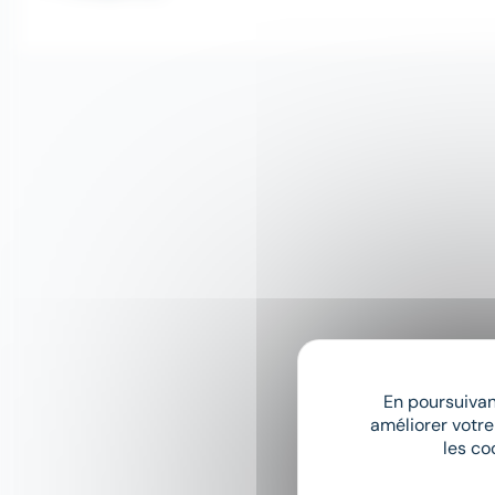
En poursuivant
améliorer votre
les co