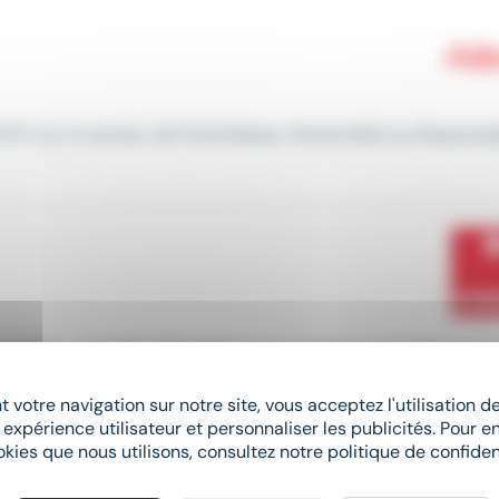
H/F) sur le secteur de Pontchâteau. Rattaché(e) au Responsab
matelas » (isolants thermiques et acoustiques destinés aux avi
 votre navigation sur notre site, vous acceptez l'utilisation 
 expérience utilisateur et personnaliser les publicités. Pour en
okies que nous utilisons, consultez notre politique de confident