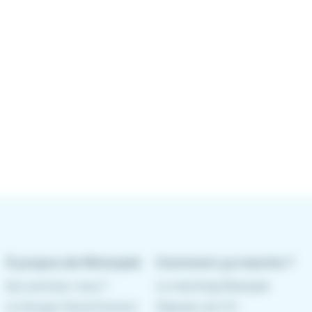
À propos de Meteojob
Comment ça marche ?
Qui sommes-nous ?
Le matching Meteojob
Le Groupe CleverConnect
Déposer son CV