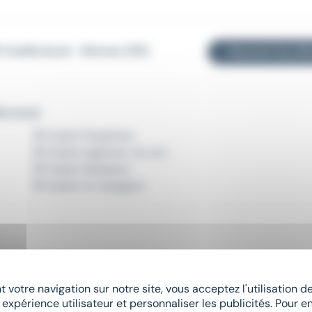
t Audiovisuel - Rennes (35)
Recevoir les off
iovisuel
Emploi Graphiste
Emploi Ingénieur du son
Emploi Modeleur
Emploi UX designer
Emploi Cesson-Sévigné
Emploi Dinard
 votre navigation sur notre site, vous acceptez l'utilisation 
Emploi Redon
 expérience utilisateur et personnaliser les publicités. Pour en
Emploi Vitré