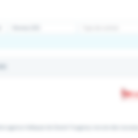
Type de contrat
35)
otre agence Adéquat de Grand-Fougeray recrute des nouveau