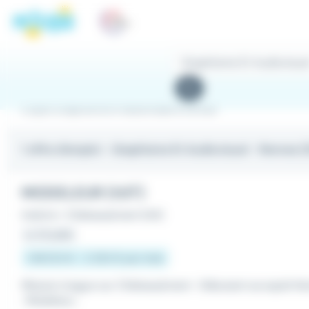
Panneau de gestion des cookies
Rechercher
des
Rechercher
offres
Emploi Graphisme et Audiovisuel à Rennes
1 offre d'emploi
- Graphisme Et Audiovisuel - Rennes (
MODELEUR (H/F)
Intérim
•
Châteaubriant (44)
Le 23 juillet
1 867,02 € - 2 250 € par mois
Mission longue sur Châteaubriant- Débutant accepté N
: Modeleur...