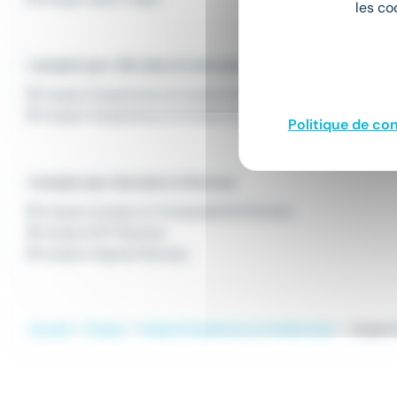
les co
L'emploi par ville dans le domaine Graphisme et Audiov
Emploi Graphisme et Audiovisuel Lyon
Emploi Graphisme et Audiovisuel Obernai
Politique de con
L'emploi par domaine à Rennes
Emploi Achats et Comptabilité Rennes
Emploi BTP Rennes
Emploi Hôpital Rennes
Accueil
Emploi
Emploi Graphisme et Audiovisuel
Emploi 