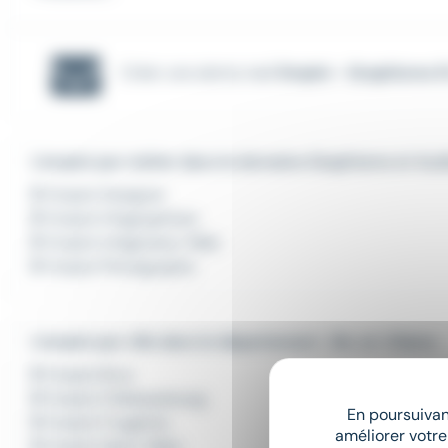
Créer une alerte mail
Emploi - Graphisme E
L'emploi par métier dans le domaine Graphisme et Aud
Emploi Designer
Emploi Infographiste
Emploi Intégrateur Web
Emploi Photographe
L'emploi par ville dans le département : Ille-et-Vilaine
Emploi Bruz
Emploi Châteaubourg
En poursuivant
Emploi Fougères
améliorer votre
Emploi Saint-Malo