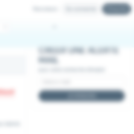
Recruteurs
Se connecter
S'inscrire
CRÉER UNE ALERTE
MAIL
pour cette recherche d'emploi
JE M'INSCRIS
x talents