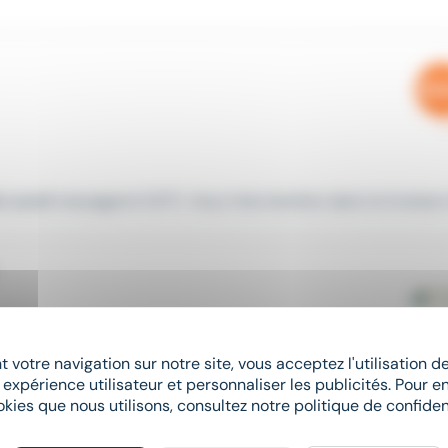
s Lourd
messagerie (H/F). Vous interviendrez dans la livraison 
 votre navigation sur notre site, vous acceptez l'utilisation 
 expérience utilisateur et personnaliser les publicités. Pour en
okies que nous utilisons, consultez notre politique de confident
arte
conducteur
à jour * Expérience en conduite apprécié. * Ri