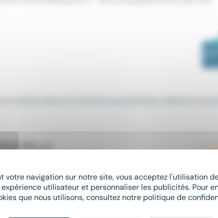
e recrutement dans les domaines paramédical, médical et socia
 ROCHELLE
 votre navigation sur notre site, vous acceptez l'utilisation 
 expérience utilisateur et personnaliser les publicités. Pour en
rt ni droits d'entrée Poste de chirurgien urologue compétent e
okies que nous utilisons, consultez notre politique de confident