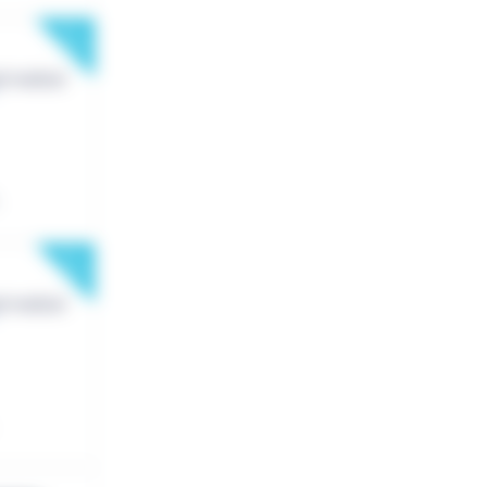
New
New