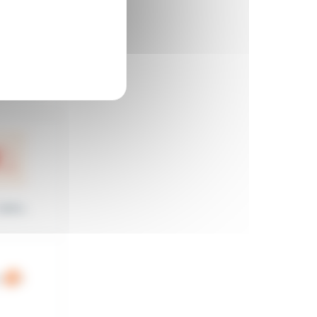
édiste...
ans...