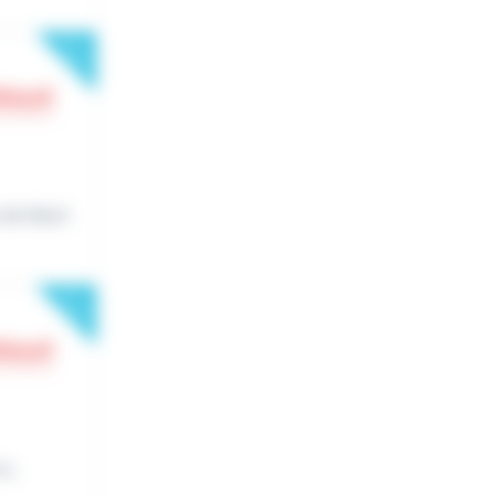
New
de libert
New
...