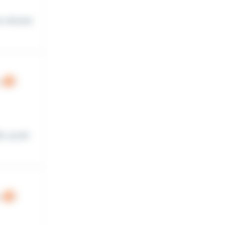
s nécessi
, sociét