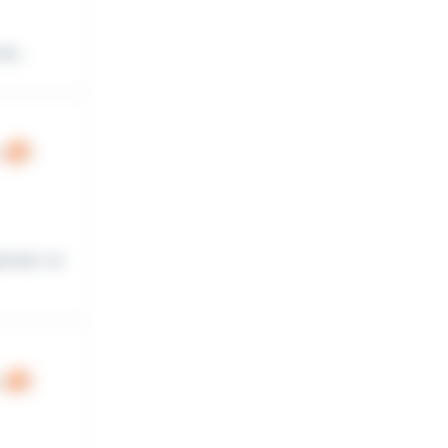
t...
ponsor Jo