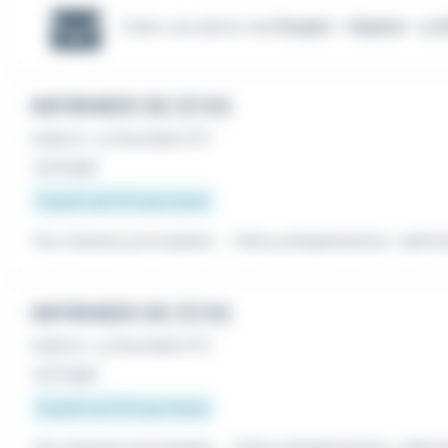
Créer une alerte mail
Emploi - Hôpital - La 
INFIRMIER DE (F/H)
Intérim
•
La Rochelle (17)
Le 6 août
À partir de 15 € par heure
Vos missions principales : - Soins préopératoires : admini
INFIRMIER DE (F/H)
Intérim
•
La Rochelle (17)
Le 5 août
À partir de 15 € par heure
Vos missions principales : - Soins préopératoires : admini