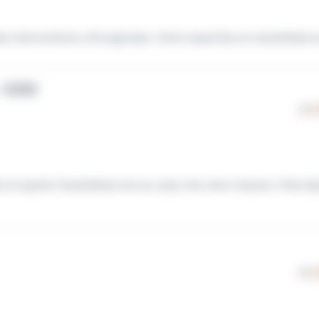
es interventions chirurgicales. Votre expertise en anesthésie es
- CDD
nt et après l'anesthésie est au cœur de votre mission. Chez S