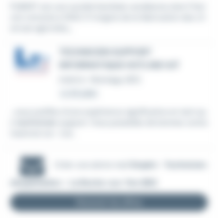
PUBERT est une société familiale vendéenne dont l'hist
oire remonte à 1840. À l'origine de la fabrication des ch
arrues agricoles,...
TECHNICIEN SUPPORT
INFORMATIQUE HOTLINE H/F
Intérim
•
Montaigu (85)
Le 30 juillet
...vous justifiez d'une expérience significative en tant qu
e
technicien
support. Vous possédez de bonnes conna
issances sur : Les...
Créer une alerte mail
Emploi - Technicien
d'exploitation - La Roche-sur-Yon (85)
Recevoir les offres