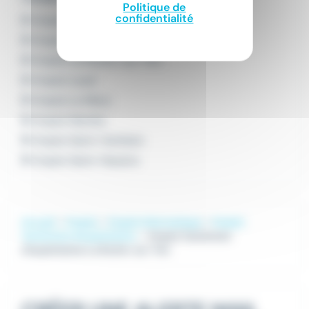
Politique de
confidentialité
Emploi Angers
Emploi Cholet
Emploi La Roche-sur-Yon
Emploi Laval
Emploi Le Mans
Emploi Nantes
Emploi Saint-Herblain
Emploi Saint-Nazaire
Accueil
Emploi
Emploi Informatique
Emploi
Technicien d'exploitation
Emploi Technicien
d'exploitation La Roche-sur-Yon