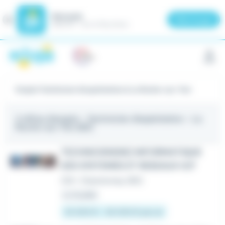
Meteojob
Fermer
×
Télécharger
GRATUIT - Sur le Play Store
Panneau de gestion des cookies
Emploi Technicien d'exploitation à La Roche-sur-Yon
2 offres d'emploi
- Technicien d'exploitation - La
Roche-sur-Yon (85)
TECHNICIEN(NE) INFORMATIQUE
DES SYSTEMES ET RESEAUX H/F
CDI
•
Chantonnay (85)
Le 31 juillet
25 000 € - 30 000 € par an