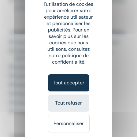
Emploi Ingénieur de développement informatique
l'utilisation de cookies
La Roche-sur-Yon
pour améliorer votre
expérience utilisateur
et personnaliser les
publicités. Pour en
L'emploi par métier dans le domaine Informatique
savoir plus sur les
Emploi Administrateur de systèmes et réseaux
cookies que nous
utilisons, consultez
Emploi Administrateur systèmes et réseaux
notre politique de
informatique
confidentialité.
Emploi Chef de projet informatique
Emploi Chef de projet logiciel
Tout accepter
Emploi Technicien Helpdesk
Emploi Technicien Help Desk
Emploi Technicien hotline
Tout refuser
Emploi Technicien support informatique
Personnaliser
L'emploi par ville en Pays de la Loire