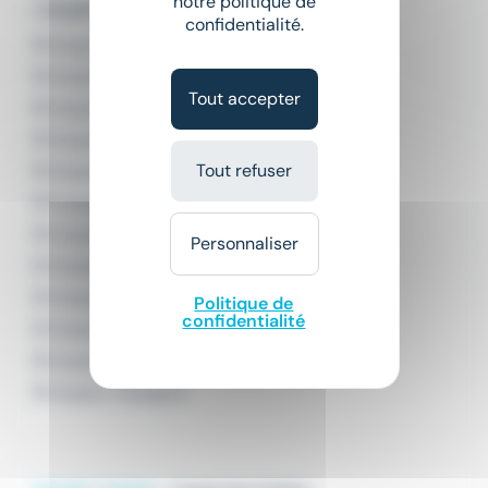
notre politique de
L'emploi par domaine
confidentialité.
Emploi Agroalimentaire
Emploi Banque
Tout accepter
Emploi BTP
Emploi Défense et Sécurité
Tout refuser
Emploi Distribution
Emploi Enseignement
Emploi Hôtellerie
Personnaliser
Emploi Industrie
Emploi Logistique
Politique de
confidentialité
Emploi Restauration
Emploi Tourisme
Emploi Transport