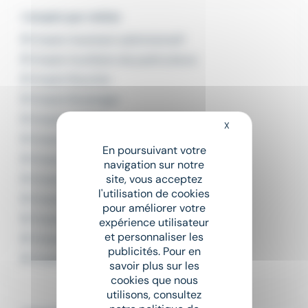
L'emploi par métier
Emploi Assistant administratif
Emploi Auxiliaire de puériculture
Emploi Boucher
Emploi Boulanger
Emploi Cariste
X
Masquer le bandeau
Emploi Chargé de communication
En poursuivant votre
Emploi Chauffeur poids lourd
navigation sur notre
site, vous acceptez
Emploi Commercial
l'utilisation de cookies
Emploi Comptable
pour améliorer votre
Emploi Infirmier
expérience utilisateur
et personnaliser les
Emploi Livreur
publicités. Pour en
Emploi Secrétaire
savoir plus sur les
cookies que nous
utilisons, consultez