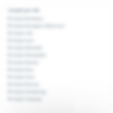
L'emploi par ville
Emploi Bordeaux
Emploi Boulogne-Billancourt
Emploi Lille
Emploi Lyon
Emploi Marseille
Emploi Montpellier
Emploi Nantes
Emploi Nice
Emploi Paris
Emploi Rennes
Emploi Strasbourg
Emploi Toulouse