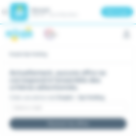
Meteojob
Fermer
×
Télécharger
GRATUIT - Sur le Play Store
Panneau de gestion des cookies
Emploi Spi Holding
Actuellement, aucune offre ne
correspond à l'ensemble des
critères sélectionnés.
Créer une alerte mail
Emploi - Spi Holding
Recevoir les offres