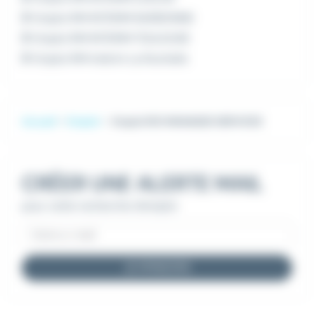
Emploi RM INTERIM NARBONNE
Emploi RM INTERIM TOULOUSE
Emploi RM Intérim La Rochelle
Accueil
Emploi
Emploi RIO MANAGED SERVICES
CRÉER UNE ALERTE MAIL
pour cette recherche d'emploi
JE M'INSCRIS