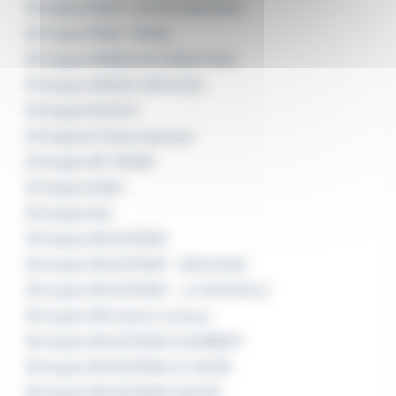
Emploi RIHET CHATEAUBOURG
Emploi RIMA TRANS
Emploi RIMBAUDCONSULTING
Emploi RINESA SERVICES
Emploi RIVES K
Emploi RJ Recrutement
Emploi RK TRANS
Emploi RLBH
Emploi Rld
Emploi RM INTERIM
Emploi RM INTERIM - BEAUVAIS
Emploi RM INTERIM - LA ROCHELLE
Emploi RM Interim Annecy
Emploi RM INTERIM CHAMBERY
Emploi RM INTERIM LE HAVRE
Emploi RM INTERIM LESCAR