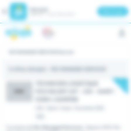
Meteojob
Fermer
×
Télécharger
GRATUIT - Sur le Play Store
Panneau de gestion des cookies
RIO MANAGED SERVICES Recrute
6 offres d'emploi
- RIO MANAGED SERVICES
New
TECHNICIEN LOGISTIQUE
POLYVALENT H/F - CDI - SAINT-
RMS
OUEN-L'AUMÔNE
CDI
•
Saint-Ouen-l'Aumône (95)
Hier
À propos de
Rio Managed Services
: Depuis 2012, Rio