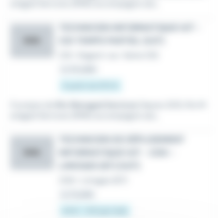
anaged Services (RMS) accompagne ses...
TECHNICIEN INFORMATIQUE H/F -
CDI TEMPS PARTIEL (H/F)
RMS
CDI
•
Nogent-sur-Seine (10)
Le 24 juillet
À partir de 870 €
À propos de
Rio Managed Services
Depuis 2012, Rio M
anaged Services (RMS) accompagne ses...
TECHNICIEN DE DÉPLOIEMENT
INFORMATIQUE H/F - CDD -
RMS
LIMOGES (87) (H/F)
CDD
•
Limoges (87)
Le 21 juillet
24 € - 9 € par mois