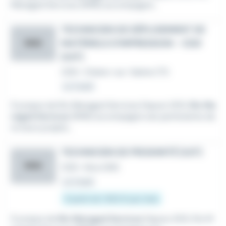
Managed Services (RMS) accompagne...
TECHNICIEN DE DÉPLOIEMENT DE
MATÉRIELS D'IMPRESSION - CDD
RMS
(H/F)
CDD
•
Chalon-sur-Saône (71)
Le 3 août
À propos de Rio Managed Services Depuis 2012,
Rio Ma
naged Services
(RMS) accompagne ses partenaires da
ns leurs projets...
TECHNICIEN DE PROXIMITÉ (H/F)
RMS
CDD
•
Nice (06)
Le 3 août
À partir de 1 950 € par mois
À propos de
Rio Managed Services
Depuis 2012, Rio M