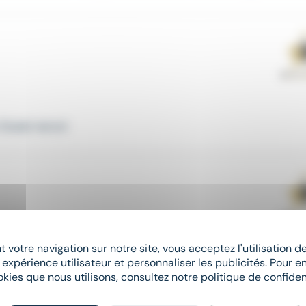
Ouest recrut
 votre navigation sur notre site, vous acceptez l'utilisation 
 expérience utilisateur et personnaliser les publicités. Pour en
st recrut
okies que nous utilisons, consultez notre politique de confident