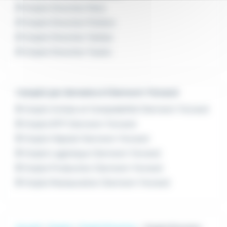
Emploi Direction Paris
Emploi Direction Poitiers
Emploi Direction Tarbes
Emploi Direction Toulon
L'emploi par domaine à Clermont-Ferrand
Emploi Achats et Comptabilité Clermont-Ferrand
Emploi BTP Clermont-Ferrand
Emploi Hôpital Clermont-Ferrand
Emploi Logistique Clermont-Ferrand
Emploi Production Clermont-Ferrand
Emploi Restauration Clermont-Ferrand