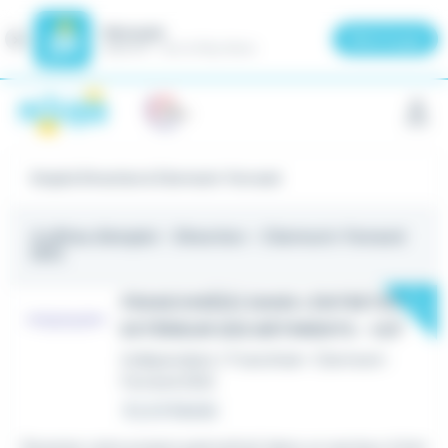
Meteojob
Fermer
×
Télécharger
GRATUIT - Sur le Play Store
Panneau de gestion des cookies
Emploi Direction à Clermont-Ferrand
4 offres d'emploi
- Direction - Clermont-Ferrand
(63)
New
FRANCHISÉ(E) DANS L'ENTRETIEN
EXTÉRIEUR DES BÂTIMENTS - H/F
Indépendant / Franchisé
•
Clermont-
Ferrand (63)
Il y a 4 heures
Devenez votre propre patron(ne) dans un secteur à fort