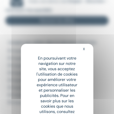
Créer une alerte mail
Emploi - Direction -
Clermont-Ferrand (63)
Recevoir les offres
L'emploi par métier dans le domaine Direction
X
Masquer le bandeau
Emploi Chargé de planification
En poursuivant votre
Emploi Chef d'entreprise
navigation sur notre
Emploi Chef de pôle
site, vous acceptez
Emploi CTO
l'utilisation de cookies
pour améliorer votre
Emploi Directeur général
expérience utilisateur
Emploi Directeur technique
et personnaliser les
Emploi Franchisé
publicités. Pour en
savoir plus sur les
Emploi Responsable planification
cookies que nous
utilisons, consultez