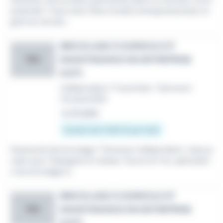
potentiel ! Vous avez l'âme d'un(e) entrepreneur(se), le
goût du terrain...
BRICOLAGE À DOMICILE ET
MAINTENANCE EN ENTREPRISE
TEV
(H/F)
Indépendant / Franchisé
•
Clermont-
Ferrand (63)
Le 22 juillet
À partir de 5 900 € par mois
Passionné de bricolage ? Devenez indépendant, mais ja
mais seul ! Rejoignez le réseau Tourne et Vis, spécialist
e du bricolage à...
BRICOLAGE À DOMICILE ET
MAINTENANCE EN ENTREPRISE
TEV