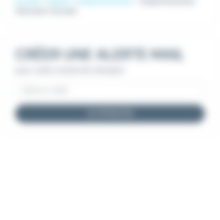
Accueil
Emploi
Emploi Direction
Emploi Direction
Clermont-Ferrand
CRÉER UNE ALERTE MAIL
pour cette recherche d'emploi
JE M'INSCRIS