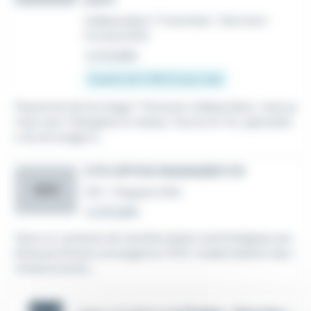
(H/F)
Indépendant / Franchisé
•
Clermont-
Ferrand (63)
Le 22 juillet
À partir de 5 900 € par mois
Passionné de bricolage ? Devenez indépendant, mais ja
mais seul ! Rejoignez le réseau Tourne et Vis, spécialist
e du bricolage à...
CTO OFFICE MANAGER F/H
AOG
CDI
•
Chappes (63)
Le 30 juillet
Dans un contexte de transformation technologique am
bitieuse (Cloud, convergence IT/OT, modernisation des i
nfrastructures,...