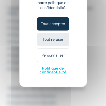
notre politique de
confidentialité.
L'emploi par ville dans le département : Puy-de-
Dôme
Emploi Aubière
Tout accepter
Emploi Cournon-d'Auvergne
Emploi Gerzat
Tout refuser
Emploi Issoire
Emploi Lempdes
Personnaliser
Emploi Pont-du-Château
Emploi Riom
Politique de
Emploi Thiers
confidentialité
L'emploi par ville dans le domaine Direction
Emploi Direction Bayonne
Emploi Direction Marseille