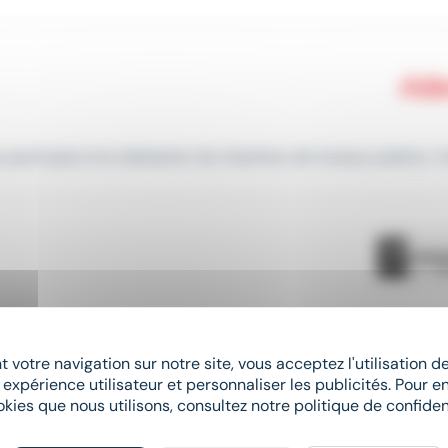
participez à la réalisation de chantiers de travaux publics. Vo
 votre navigation sur notre site, vous acceptez l'utilisation 
86 (H/F) TEMPORIS Beaupréau recherche pour l'un de ses c
 expérience utilisateur et personnaliser les publicités. Pour en
okies que nous utilisons, consultez notre politique de confident