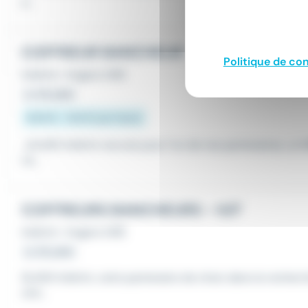
e...
COFFREUR BANCHEUR - H/F
Politique de con
Intérim
•
Angers (49)
Le 28 juillet
13,61 € - 14,8 € par heure
...SLASH Intérim recrute pour l'un de nos partenaires, un
La...
COFFREURS BANCHEURS - H/F
Intérim
•
Angers (49)
Le 28 juillet
SLASH Intérim, votre partenaire de choix dans la recher
une...