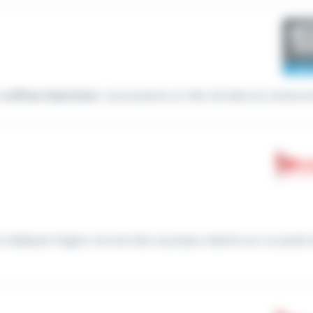
e
coffreur bancheur
, vous jouerez un rôle clé dans la construct
ce Adéquat Angers recrute des nouveaux talents sur un poste