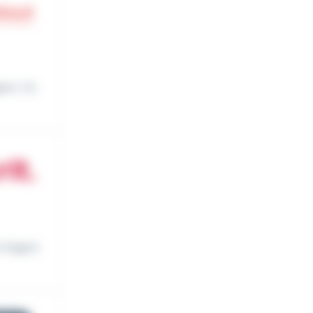
ers. Vo
à Angers