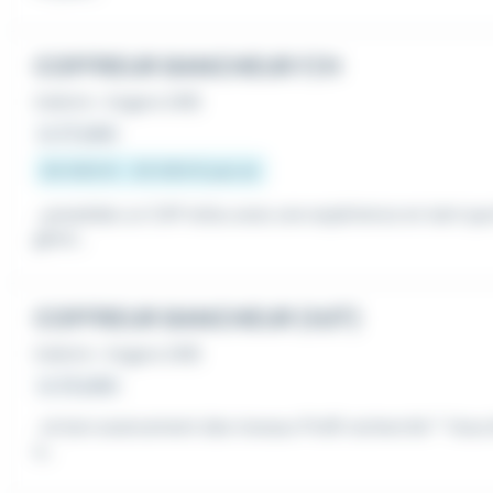
COFFREUR BANCHEUR F/H
Intérim
•
Angers (49)
Le 27 juillet
20 000 € - 25 000 € par an
...possédez un CAP et/ou avez une expérience en tant qu
gérer...
COFFREUR BANCHEUR (H/F)
Intérim
•
Angers (49)
Le 23 juillet
...le bon avancement des travaux Profil recherché * Vous
e...