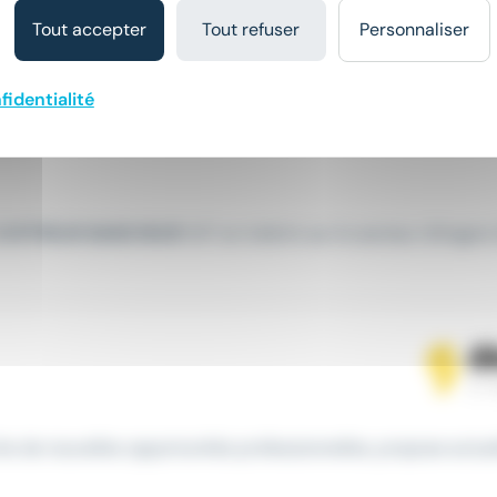
Tout accepter
Tout refuser
Personnaliser
fidentialité
COFFREUR BANCHEUR
H/F en intérim sur le secteur d'Angers
che de nouvelles opportunités professionnelles, propose actu