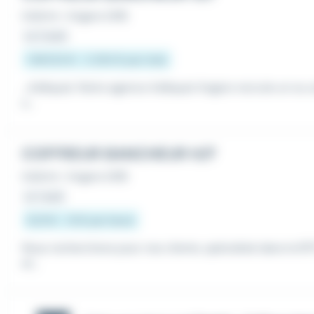
Intérim
•
Angers (49)
Le 2 août
1 867,02 € - 2 250 € par mois
...Adéquat. Notre agence Adéquat Angers recrute un ou 
s...
COFFREUR BANCHEUR H/F
Intérim
•
Angers (49)
Le 1 août
12,31 € - 13 € par heure
Nous recherchons pour nos clients, spécialisé dans le BT
et...