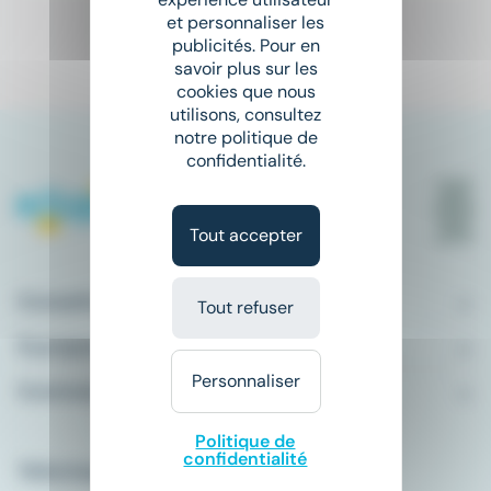
et personnaliser les
publicités. Pour en
1
savoir plus sur les
cookies que nous
utilisons, consultez
notre politique de
confidentialité.
Tout accepter
Conseils emploi
Tout refuser
À propos
Personnaliser
Comment ça marche ?
Politique de
confidentialité
Télécharger l'application