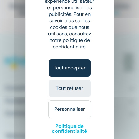
expérience utilisateur
Elargissez vos critères de recherche ou bien
et personnaliser les
consultez la totalité de nos offres
ici
.
publicités. Pour en
savoir plus sur les
cookies que nous
utilisons, consultez
notre politique de
confidentialité.
Tout accepter
Conseils emploi
Tout refuser
À propos
Personnaliser
Comment ça marche ?
Politique de
confidentialité
Télécharger l'application