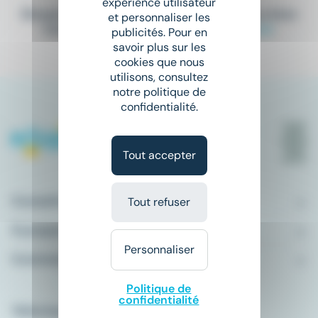
expérience utilisateur
Elargissez vos critères de recherche ou bien
et personnaliser les
consultez la totalité de nos offres
ici
.
publicités. Pour en
savoir plus sur les
cookies que nous
utilisons, consultez
notre politique de
confidentialité.
Tout accepter
Conseils emploi
Tout refuser
À propos
Personnaliser
Comment ça marche ?
Politique de
confidentialité
Télécharger l'application