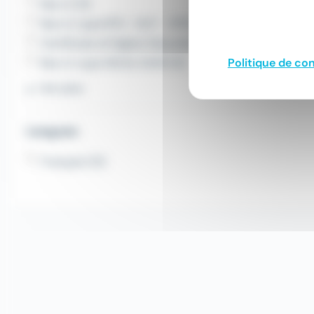
Bac+2 (3)
Bac+2, type BTS - DUT - DTS (3)
Certificate of Higher Education (3)
Politique de con
Bac+2, type DEUG, DUES (3)
Voir plus
Langues
Français (12)