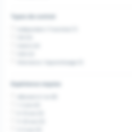
Types de contrat
Indépendant / Franchisé (7)
CDI (5)
Intérim (4)
CDD (2)
Alternance / Apprentissage (1)
Expérience requise
débutant à 1 an (8)
1-2 ans (4)
6-10 ans (3)
11-20 ans (3)
3-5 ans (3)