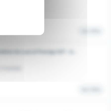
/ Franchisé
Voir l'offre
Conseiller immobilier spécialiste du Luxe et Prestige H/F - Auterive
/ Franchisé
Voir l'offre