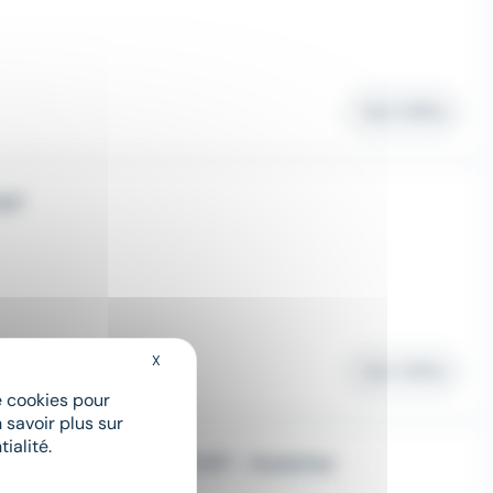
Voir l'offre
H/F
X
Masquer le bandeau des cookies
Voir l'offre
de cookies pour
 savoir plus sur
ialité.
immobilier débutant H/F - Auterive