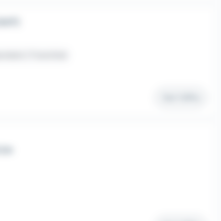
H/F)
endant / Franchisé
Voir l'offre
F/H