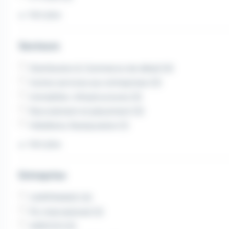
Voir plus
Secteurs
Distribution & Commerce de détail (4)
Autres services aux entreprises (3)
Immobilier, Infrastructures (3)
Recrutement et placement (3)
Hôtellerie, Restauration (1)
Voir plus
Entreprise
CAPIFRANCE (3)
Pic International (2)
ADECCO (2)