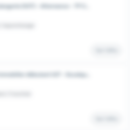
Conseiller de Vente en boulangerie (H/F) - Alternance - TP Conseiller de vente
 / Apprentissage
Voir l'offre
Conseiller commercial en immobilier débutant H/F - Escalquens
nt / Franchisé
Voir l'offre