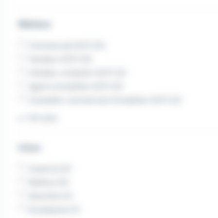
Métiers
Commercial (H/F) (5)
Vendeur (H/F) (3)
Vendeur comptoir (H/F) (2)
Agent immobilier (H/F) (2)
Conseiller commercial immobilier (H/F) (2)
Voir plus
Lieux
Auterive (5)
Nailloux (4)
Saverdun (1)
Escalquens (1)