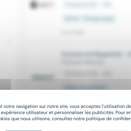
place
Auterive (31)
CDI
12,31 € - 13 € par heure
Il y a 4 jours
Commercial Magasinier - 
Chausson Materiaux
place
Auterive (31)
CDI
Salaire non précisé
Il y a 10 jours
 votre navigation sur notre site, vous acceptez l'utilisation 
 expérience utilisateur et personnaliser les publicités. Pour en
okies que nous utilisons, consultez notre politique de confident
Conseiller commercial en 
CAPIFRANCE