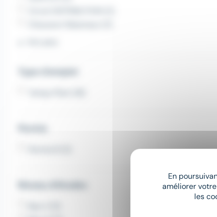
Circet DISTRIBUTION (2)
Chausson Materiaux (2)
Voir plus
Type d'emploi
Temps Plein (18)
Permis
Permis B (3)
En poursuivant
Niveau d'études
améliorer votre
les co
Bac+1 (3)