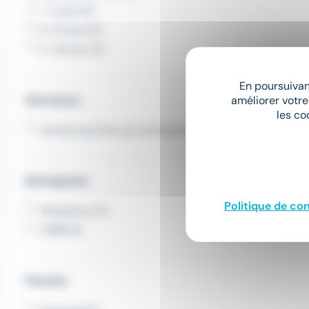
1-2 ans (2)
6-10 ans (2)
11-20 ans (2)
En poursuivant
Secteurs
améliorer votre
les co
Autres services aux entreprises (1)
Entreprise
Politique de con
Work&You (2)
UIMM (1)
Permis