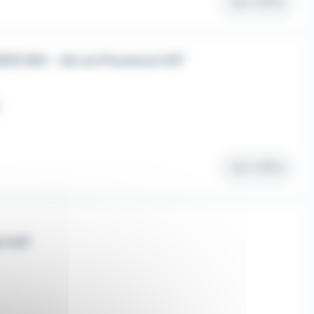
Voir l'offre
E SAV - Aix en Provence H/F
Voir l'offre
nt H/F