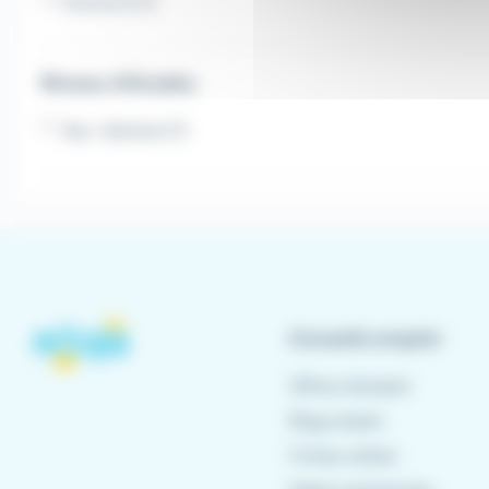
Permis B (1)
Niveau d'études
Bac. Général (1)
Conseils emploi
Offres d'emploi
Blog emploi
Fiches métier