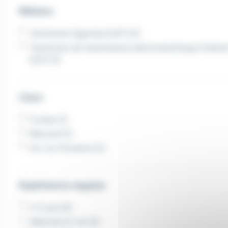
Métiers
Technicien frigoriste (H/F) (2)
Technicien de maintenance électrotechnique itinéra
(H/F) (1)
Lieux
Fuveau (1)
Meyreuil (1)
Aix-en-Provence (1)
Expérience requise
3-5 ans (3)
débutant à 1 an (2)