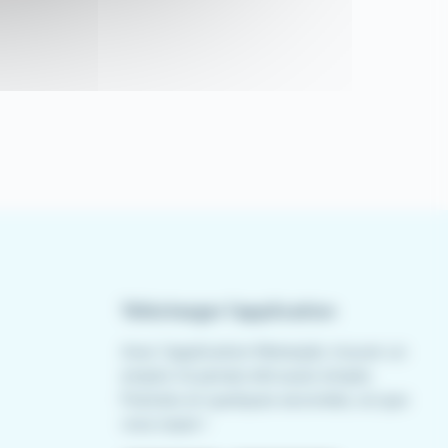
Télécharger l'application
Avec l'application Meteojob, trouver un
emploi n'a jamais été aussi simple.
Postulez en quelques secondes, où que
vous soyez !