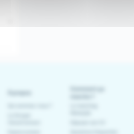
Comment ça
À propos
marche ?
Qui sommes-nous ?
Le matching
Meteojob
Le Groupe
CleverConnect
Déposer son CV
Espace presse
Questions fréquentes