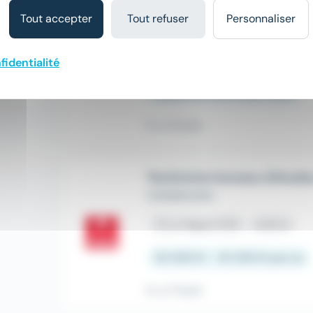
TECHNICIEN SOUDAGE H/F
Tout accepter
Tout refuser
Personnaliser
CAMO EMPLOI
place
La Hague (50)
Intérim
fidentialité
À partir de 14,5 € par heure
Il y a 12 jours
Technicien bureau d'étude
CHERBOURG
place
La Hague (50)
Intérim
30 000 € - 35 000 € par an
Il y a 17 jours