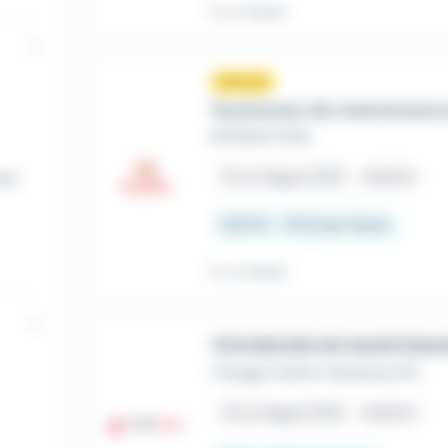
Il y a 3 jours
Nouveau
sunny
Technicien de maintenance
INTERACTION
place
La Hague (50)
Intérim
ues
12,31 € - 15 € par heure
Il y a 3 jours
TECHNICIEN DE MAINTENA
Triangle Intérim Solutions RH
place
La Hague (50)
Intérim