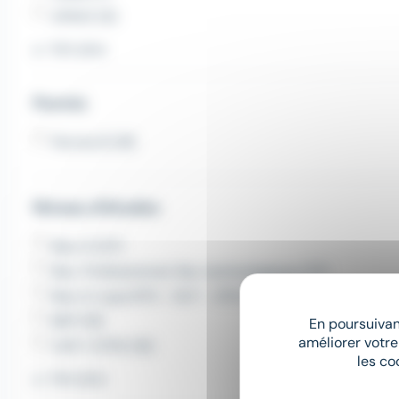
APAVE (6)
Voir plus
Permis
Permis B (19)
Niveau d'études
Bac+2 (27)
Bac. Professionnel, Bac technologique (27)
Bac+2, type BTS - DUT - DTS (27)
BEP (19)
En poursuivant
améliorer votre
CAP / CFPA (16)
les co
Voir plus