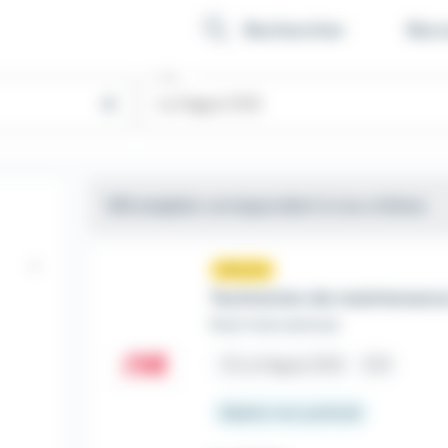
ent - Meteojob
Recr
Rechercher
Lieu
close
102 emplois
correspondent à vos critères
Nouveau
sunny
Technicien de maintenanc
Reel International
place
La Hague (50)
CDI
Salaire non précisé