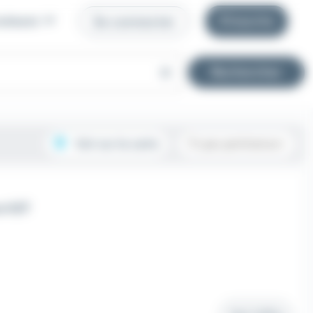
uteurs
S'inscrire
Se connecter
close
Rechercher
Voir sur la carte
Tri par pertinence
e H/F