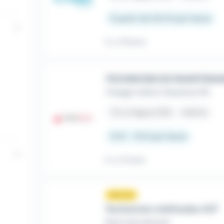
À partir de 14,5 € par heure
Il y a 16 jours
TECHNICIEN DE MAINTENA
Triangle Intérim Solutions RH
place
La Hague (50)
Intérim
13 € - 14 € par heure
Il y a 12 jours
Nouveau
sunny
Technicien méthodes H/F
Reel International