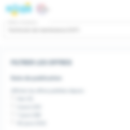
Emploi Technicien de maintenance - La Hague (50) recrutem
Aller au contenu principal
Aller aux critères
Aller aux offres
Panneau de gestion des cookies
Métier, entreprise...
FILTRER LES OFFRES
Date de publication
Afficher les offres publiées depuis :
Hier (11)
3 jours (25)
7 jours (38)
30 jours (102)