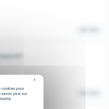
Voir l'offre
niques H/F
X
Masquer le bandeau des cookies
de cookies pour
Voir l'offre
 savoir plus sur
ialité.