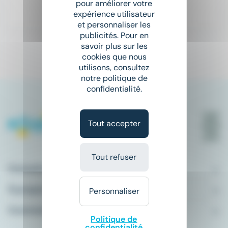
pour améliorer votre
Il y a 3 jours
expérience utilisateur
et personnaliser les
publicités. Pour en
savoir plus sur les
cookies que nous
1
utilisons, consultez
notre politique de
confidentialité.
Tout accepter
Tout refuser
Conseils emploi
À propos
Personnaliser
Comment ça marche ?
Politique de
confidentialité