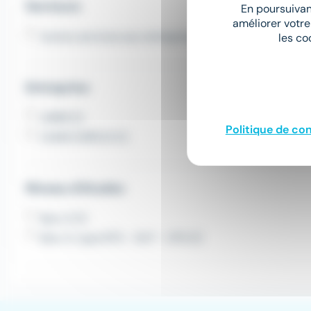
Secteurs
En poursuivant
améliorer votre
Autres services aux entreprises (1)
les co
Entreprise
UIMM (1)
Politique de con
CAMO EMPLOI (1)
Niveau d'études
Bac+2 (1)
Bac+2, type BTS - DUT - DTS (1)