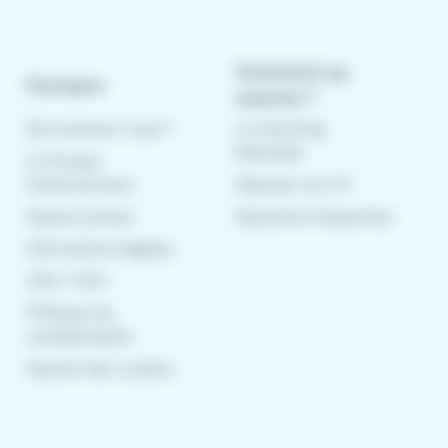
Comment ça
À propos
marche ?
Qui sommes-nous ?
Le matching
Meteojob
Le Groupe
CleverConnect
Déposer son CV
Espace presse
Questions fréquentes
Informations légales
CGU
/
CGV
Politique de
confidentialité
Gestion des cookies