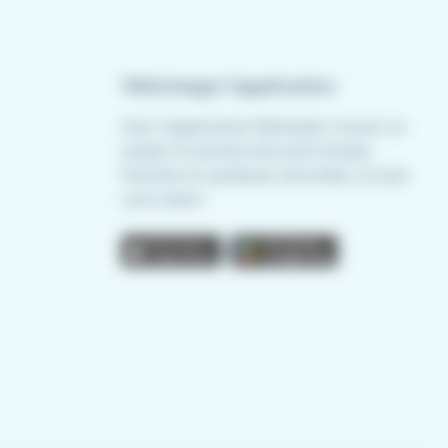
Télécharger l'application
Avec l'application Meteojob, trouver un
emploi n'a jamais été aussi simple.
Postulez en quelques secondes, où que
vous soyez !
App store
Play store