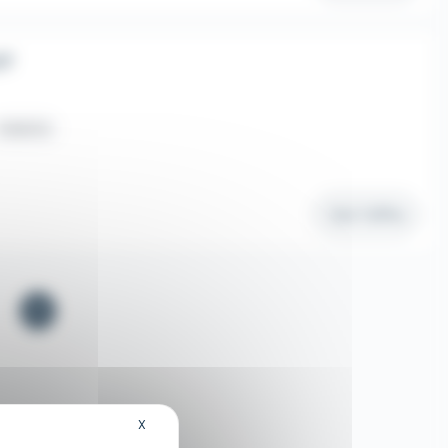
/F
Intérim
Voir l'offre
1
X
Masquer le bandeau des cookies