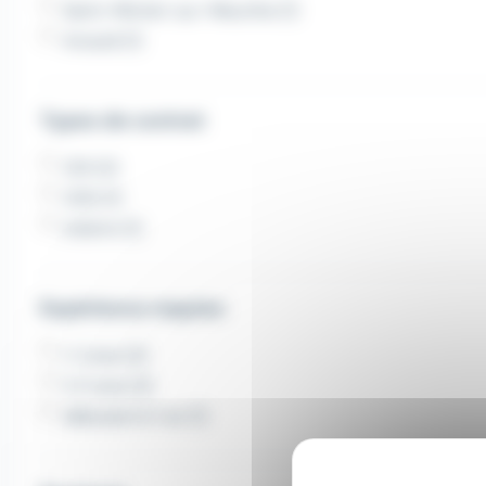
Saint-Michel-sur-Meurthe (1)
Anould (1)
Types de contrat
CDI (2)
CDD (1)
Intérim (1)
Expérience requise
1-2 ans (2)
3-5 ans (2)
débutant à 1 an (1)